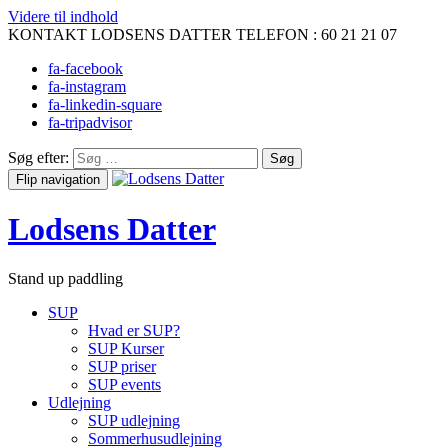
Videre til indhold
KONTAKT LODSENS DATTER TELEFON :
60 21 21 07
fa-facebook
fa-instagram
fa-linkedin-square
fa-tripadvisor
Søg efter:
Flip navigation
Lodsens Datter
Stand up paddling
SUP
Hvad er SUP?
SUP Kurser
SUP priser
SUP events
Udlejning
SUP udlejning
Sommerhusudlejning