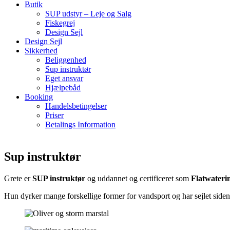
Butik
SUP udstyr – Leje og Salg
Fiskegrej
Design Sejl
Design Sejl
Sikkerhed
Beliggenhed
Sup instruktør
Eget ansvar
Hjælpebåd
Booking
Handelsbetingelser
Priser
Betalings Information
Sup instruktør
Grete er
SUP instruktør
og uddannet og certificeret som
Flatwateri
Hun dyrker mange forskellige former for vandsport og har sejlet side