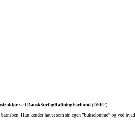
nstruktør
ved
DanskSurfogRaftningForbund
(DSRF).
n barnsben. Hun kender havet som sin egen ”bukselomme” og ved hvad der