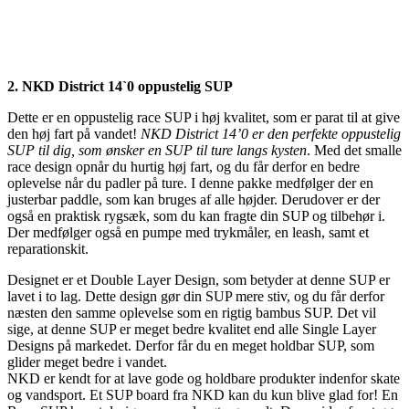
2.
NKD District 14`0 oppustelig SUP
Dette er en oppustelig race SUP i høj kvalitet, som er parat til at give
den høj fart på vandet!
NKD District 14’0 er den perfekte oppustelig
SUP til dig, som ønsker en SUP til ture langs kysten
. Med det smalle
race design opnår du hurtig høj fart, og du får derfor en bedre
oplevelse når du padler på ture. I denne pakke medfølger der en
justerbar paddle, som kan bruges af alle højder. Derudover er der
også en praktisk rygsæk, som du kan fragte din SUP og tilbehør i.
Der medfølger også en pumpe med trykmåler, en leash, samt et
reparationskit.
Designet er et Double Layer Design, som betyder at denne SUP er
lavet i to lag. Dette design gør din SUP mere stiv, og du får derfor
næsten den samme oplevelse som en rigtig bambus SUP. Det vil
sige, at denne SUP er meget bedre kvalitet end alle Single Layer
Designs på markedet. Derfor får du en meget holdbar SUP, som
glider meget bedre i vandet.
NKD er kendt for at lave gode og holdbare produkter indenfor skate
og vandsport. Et SUP board fra NKD kan du kun blive glad for! En