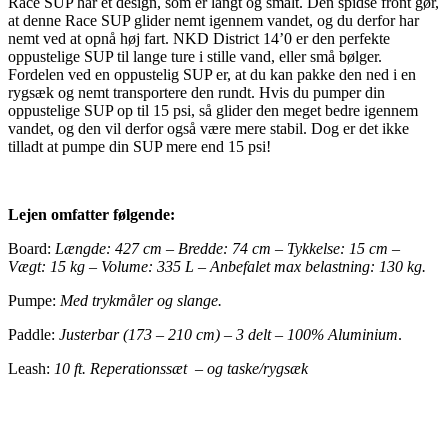
Race SUP har et design, som er langt og smalt. Den spidse front gør,
at denne Race SUP glider nemt igennem vandet, og du derfor har
nemt ved at opnå høj fart. NKD District 14’0 er den perfekte
oppustelige SUP til lange ture i stille vand, eller små bølger.
Fordelen ved en oppustelig SUP er, at du kan pakke den ned i en
rygsæk og nemt transportere den rundt. Hvis du pumper din
oppustelige SUP op til 15 psi, så glider den meget bedre igennem
vandet, og den vil derfor også være mere stabil. Dog er det ikke
tilladt at pumpe din SUP mere end 15 psi!
Lejen omfatter følgende:
Board​:
Længde: 427 cm – Bredde: 74 cm – Tykkelse: 15 cm –
Vægt: 15 kg – Volume: 335 L – Anbefalet max belastning: 130 kg.
Pumpe:
Med trykmåler og slange.
Paddle:
Justerbar (173 – 210 cm) – 3 delt – 100% Aluminium
.
Leash:
10 ft. Reperationssæt – og taske/rygsæk