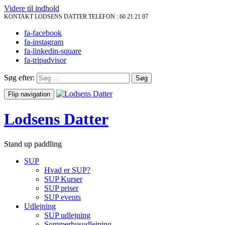
Videre til indhold
KONTAKT LODSENS DATTER TELEFON :
60 21 21 07
fa-facebook
fa-instagram
fa-linkedin-square
fa-tripadvisor
Søg efter:
Flip navigation
Lodsens Datter
Stand up paddling
SUP
Hvad er SUP?
SUP Kurser
SUP priser
SUP events
Udlejning
SUP udlejning
Sommerhusudlejning