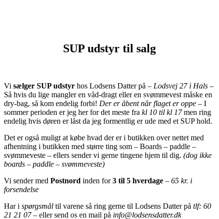
SUP udstyr til salg
Vi
sælger SUP udstyr
hos Lodsens Datter på –
Lodsvej 27 i Hals
–
Så hvis du lige mangler en våd-dragt eller en svømmevest måske en
dry-bag, så kom endelig forbi!
Der er åbent når flaget er oppe
– I
sommer perioden er jeg her for det meste fra
kl 10 til kl 17
men ring
endelig hvis døren er låst da jeg formentlig er ude med et SUP hold.
Det er også muligt at købe hvad der er i butikken over nettet med
afhentning i butikken med større ting som – Boards – paddle –
svømmeveste – ellers sender vi gerne tingene hjem til dig.
(dog ikke
boards – paddle – svømmeveste)
Vi sender med
Postnord
inden for
3 til 5 hverdage
–
65 kr. i
forsendelse
Har i
spørgsmål
til varene så ring gerne til Lodsens Datter på
tlf: 60
21 21 07
– eller send os en mail på
info@lodsensdatter.dk