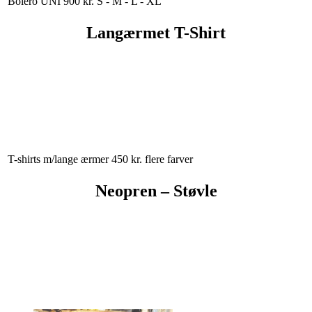
Bolero UNI
900 kr.
S - M - L - XL
Langærmet T-Shirt
T-shirts m/lange ærmer
450 kr.
flere farver
Neopren – Støvle