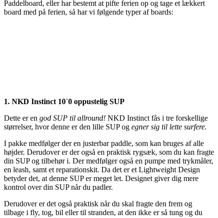
Paddelboard, eller har bestemt at pifte ferien op og tage et lækkert
board med på ferien, så har vi følgende typer af boards:
1. NKD Instinct 10`0 oppustelig SUP
Dette er en
god SUP til allround!
NKD Instinct fås i tre forskellige
størrelser, hvor denne er den lille SUP og
egner sig til lette surfere.
I pakke medfølger der en justerbar paddle, som kan bruges af alle
højder. Derudover er der også en praktisk rygsæk, som du kan fragte
din SUP og tilbehør i. Der medfølger også en pumpe med trykmåler,
en leash, samt et reparationskit. Da det er et Lightweight Design
betyder det, at denne SUP er meget let. Designet giver dig mere
kontrol over din SUP når du padler.
Derudover er det også praktisk når du skal fragte den frem og
tilbage i fly, tog, bil eller til stranden, at den ikke er så tung og du