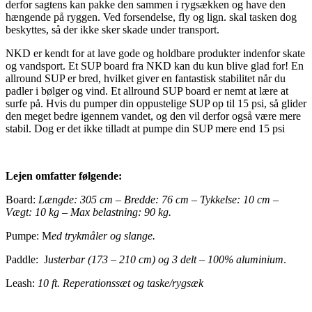
derfor sagtens kan pakke den sammen i rygsækken og have den
hængende på ryggen. Ved forsendelse, fly og lign. skal tasken dog
beskyttes, så der ikke sker skade under transport.
NKD er kendt for at lave gode og holdbare produkter indenfor skate
og vandsport. Et SUP board fra NKD kan du kun blive glad for! En
allround SUP er bred, hvilket giver en fantastisk stabilitet når du
padler i bølger og vind. Et allround SUP board er nemt at lære at
surfe på. Hvis du pumper din oppustelige SUP op til 15 psi, så glider
den meget bedre igennem vandet, og den vil derfor også være mere
stabil. Dog er det ikke tilladt at pumpe din SUP mere end 15 psi
Lejen omfatter følgende:
Board​:
Længde: 305 cm – Bredde: 76 cm – Tykkelse: 10 cm –
Vægt: 10 kg – Max belastning: 90 kg.
Pumpe: M
ed trykmåler og slange.
Paddle: J
usterbar (173 – 210 cm) og 3 delt – 100% aluminium
.
Leash:
10 ft. Reperationssæt og taske/rygsæk