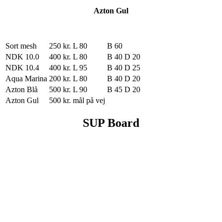
Azton Gul
Sort mesh
250 kr.
L 80
B 60
NDK 10.0
400 kr.
L 80
B 40
D 20
NDK 10.4
400 kr.
L 95
B 40
D 25
Aqua Marina
200 kr.
L 80
B 40
D 20
Azton Blå
500 kr.
L 90
B 45
D 20
Azton Gul
500 kr.
mål på vej
SUP Board