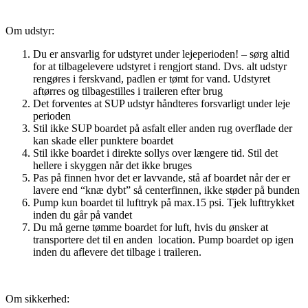
Om udstyr:
Du er ansvarlig for udstyret under lejeperioden! – sørg altid
for at tilbagelevere udstyret i rengjort stand. Dvs. alt udstyr
rengøres i ferskvand, padlen er tømt for vand. Udstyret
aftørres og tilbagestilles i traileren efter brug
Det forventes at SUP udstyr håndteres forsvarligt under leje
perioden
Stil ikke SUP boardet på asfalt eller anden rug overflade der
kan skade eller punktere boardet
Stil ikke boardet i direkte sollys over længere tid. Stil det
hellere i skyggen når det ikke bruges
Pas på finnen hvor det er lavvande, stå af boardet når der er
lavere end “knæ dybt” så centerfinnen, ikke støder på bunden
Pump kun boardet til lufttryk på max.15 psi. Tjek lufttrykket
inden du går på vandet
Du må gerne tømme boardet for luft, hvis du ønsker at
transportere det til en anden location. Pump boardet op igen
inden du aflevere det tilbage i traileren.
Om sikkerhed: