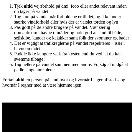
Tjek
altid
vejrforhold på dmi, fcoo eller andet relevant inden
du tager på vandet
Tag kun på vandet når forholdene er til det, og ikke under
stærke vindforhold eller hvis der er varslet torden og lyn
Pas godt på de andre brugere på vandet. Vær særlig
opmærksom i havne områder og hold god afstand til både,
sejlskibe, kanoer og kajakker samt folk der svømmer og bader
Det er vigtigt at trafikreglerne på vandet respekteres – især i
havneområdet
Paddle ikke længere væk fra kysten end du ved, at du kan
svømme tilbage!
Tag hellere på vandet sammen med andre. Forsøg at undgå at
padle lange ture alene
Fortæl
altid
en person på land hvor og hvornår I tager af sted – og
hvornår I regner med at være hjemme igen.