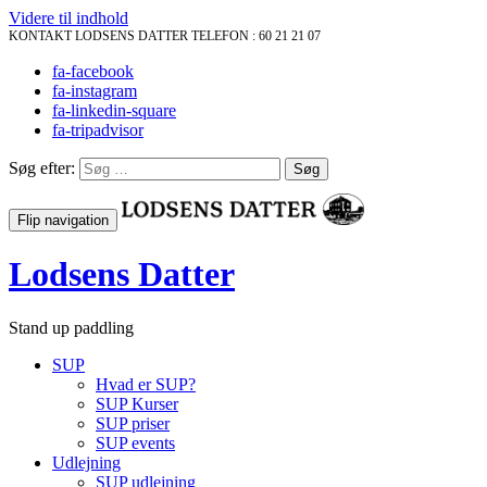
Videre til indhold
KONTAKT LODSENS DATTER TELEFON :
60 21 21 07
fa-facebook
fa-instagram
fa-linkedin-square
fa-tripadvisor
Søg efter:
Flip navigation
Lodsens Datter
Stand up paddling
SUP
Hvad er SUP?
SUP Kurser
SUP priser
SUP events
Udlejning
SUP udlejning