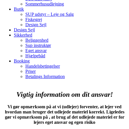
Sommerhusudlejning
Butik
SUP udstyr – Leje og Salg
Fiskegrej
Design Sejl
Design Sejl
Sikkerhed
Beliggenhed
Sup instruktør
Eget ansvar
Hjælpebåd
Booking
Handelsbetingelser
Priser
Betalings Information
Vigtig information om dit ansvar!
Vi gør opmærksom på at vi (udlejer) forventer, at lejer ved
hvordan man bruger det udlejede materiel korrekt. Ligeledes
gør vi opmærksom på , at brug af det udlejede materiel er for
lejers eget ansvar og egen risiko